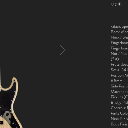
ります。
<Basic Spe
Body: Mode
Neck / Sh
Fingerboa
Fingerboar
Nut / Nut
(5st)
Frets: Je
Scale: 34 
Position M
6.5mm
Side Posi
Machinehe
Pickups (Or
Bridge: 4
Controls: 1
Parts Colo
Neck Finis
Body Finis