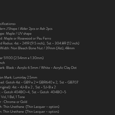
cifications>
rn J Shape / Alder 2pcs or Ash 2pcs
ape: Maple / UV shape
rd: Maple or Rosewood or Pau Ferro
d Radius: 4st - 241R (9.5 inch), 5st - 304.8R (12 inch)
 Width: Non Bleach Bone Nut / 39mm (4st), 48mm
scar 51100 (2.54mm x 1.30mm)
inch
ark: Black - Acrylic 6.5mm / White - Acrylic Clay Dot
tion Mark: Luminlay 2.5mm
ad: Gotoh 4st - GB9 x 2 + GBR640 x 2, 5st - GB707
iginal): 4st - 4J-B x 2 , 5st - 5J-B x 2
st - Gotoh 404BO-4, 5st - Gotoh 404BO-5
 Vol, 1 Bal, 1 Tone
r : Chrome or Gold
h: Thin Urethane (Thin Lacquer - option)
h: Thin Urethane (Thin Lacquer - option)