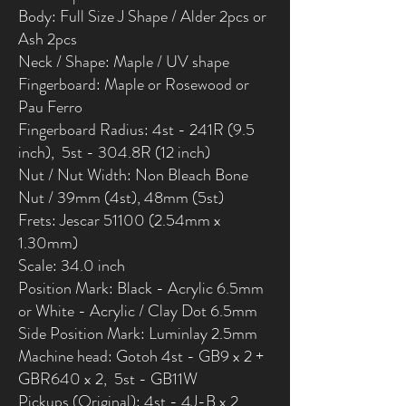
Body: Full Size J Shape / Alder 2pcs or
Ash 2pcs
Neck / Shape: Maple / UV shape
Fingerboard: Maple or Rosewood or
Pau Ferro
Fingerboard Radius: 4st - 241R (9.5
inch), 5st - 304.8R (12 inch)
Nut / Nut Width: Non Bleach Bone
Nut / 39mm (4st), 48mm (5st)
Frets: Jescar 51100 (2.54mm x
1.30mm)
Scale: 34.0 inch
Position Mark: Black - Acrylic 6.5mm
or White - Acrylic / Clay Dot 6.5mm
Side Position Mark: Luminlay 2.5mm
Machine head: Gotoh 4st - GB9 x 2 +
GBR640 x 2, 5st - GB11W
Pickups (Original): 4st - 4J-B x 2 ,