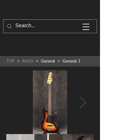
TOP
>
BASS
> General > General J